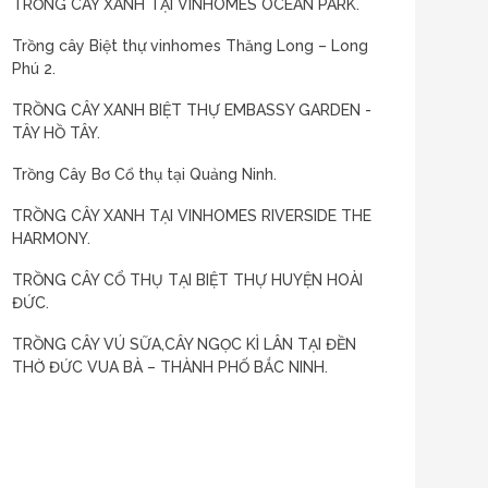
TRỒNG CÂY XANH TẠI VINHOMES OCEAN PARK.
Trồng cây Biệt thự vinhomes Thăng Long – Long
Phú 2.
TRỒNG CÂY XANH BIỆT THỰ EMBASSY GARDEN -
TÂY HỒ TÂY.
Trồng Cây Bơ Cổ thụ tại Quảng Ninh.
TRỒNG CÂY XANH TẠI VINHOMES RIVERSIDE THE
HARMONY.
TRỒNG CÂY CỔ THỤ TẠI BIỆT THỰ HUYỆN HOÀI
ĐỨC.
TRỒNG CÂY VÚ SỮA,CÂY NGỌC KÌ LÂN TẠI ĐỀN
THỜ ĐỨC VUA BÀ – THÀNH PHỐ BẮC NINH.