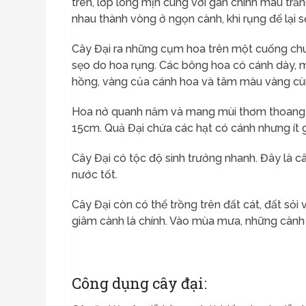
trên, lớp lông mịn cùng với gân chính màu trắn
nhau thành vòng ở ngọn cành, khi rụng để lại s
Cây Đại ra những cụm hoa trên một cuống chu
sẹo do hoa rụng. Các bông hoa có cánh dày, mậ
hồng, vàng của cánh hoa và tâm màu vàng cùng
Hoa nở quanh năm và mang mùi thơm thoang t
15cm. Quả Đại chứa các hạt có cánh nhưng ít gặ
Cây Đại có tộc độ sinh trưởng nhanh. Đây là câ
nước tốt.
Cây Đại còn có thể trồng trên đất cát, đất sỏi
giâm cành là chính. Vào mùa mưa, những cành
Công dụng cây đại: