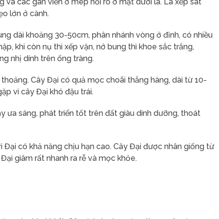
g và các gân viền ở mép nổi rõ ở mặt dưới lá. Lá xếp sát
ẹo lớn ở cành.
ng dài khoảng 30-50cm, phân nhánh vòng ở đỉnh, có nhiều
p, khi còn nụ thì xếp vặn, nở bung thì khoe sắc trắng,
 nhị dính trên ống tràng.
hoảng. Cây Đại có quả mọc choãi thẳng hàng, dài từ 10-
p vì cây Đại khó đậu trái.
y ưa sáng, phát triển tốt trên đất giàu dinh dưỡng, thoát
 vì Đại có khả năng chịu hạn cao. Cây Đại được nhân giống từ
 Đại
giâm rất nhanh ra rễ và mọc khỏe.