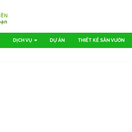
DỊCH VỤ
DỰ ÁN
THIẾT KẾ SÂN VƯỜN