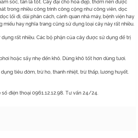
chăm sóc, tán lá tốt. Cây đại cho hoa đẹp, thơm nên được
mát trong nhiều công trình công cộng như công viên, dọc
dọc lối đi, dải phân cách, cảnh quan nhà máy, bệnh viện hay
g miếu hay nghĩa trang cũng sử dụng loại cây này rất nhiều.
 dụng rất nhiều. Các bộ phận của cây được sử dụng để trị
 phơi hoặc sấy nhẹ đến khô. Dùng khô tốt hơn dùng tươi.
 dụng tiêu đờm, trừ ho, thanh nhiệt, trừ thấp, lương huyết.
 số điện thoại 0961.12.12.98. Tư vấn 24/24.