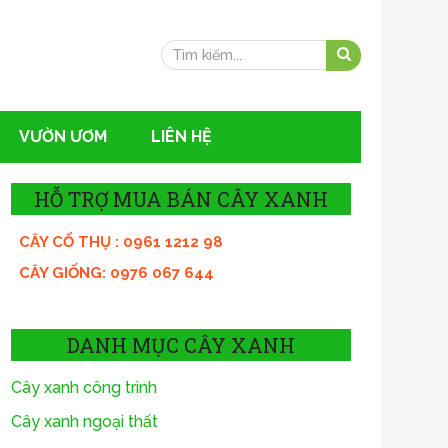
VƯỜN ƯƠM
LIÊN HỆ
HỖ TRỢ MUA BÁN CÂY XANH
CÂY CỔ THỤ : 0961 1212 98
CÂY GIỐNG: 0976 067 644
DANH MỤC CÂY XANH
Cây xanh công trình
Cây xanh ngoại thất