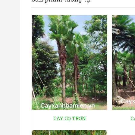
CÂY CỌ TRƠN
C