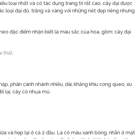
hiều loại nhất và có tác dụng trang trí rất cao, cây đại được
 loại đại đỏ, trắng và vàng với những nét đẹp riêng nhưng
theo đặc điểm nhận biết là màu sắc của hoa, gồm: cây đại
i thất
mập, phân cành nhánh nhiều, dài, khẳng khiu cong queo, xù
ể lại, cây có nhụa mủ.
giữa và hẹp lại ở cả 2 đầu. Lá có màu xanh bóng, nhẵn ở mặt