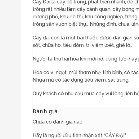
Cây Đại là cây dễ trồng, phát triển nhanh, dễ 
trồng rất nhiều làm cây cảnh quan, cây bóng 
đường phố, khu đô thị, khu công nghiệp, trồng 
trồng sân vườn biệt thự… Những đình, chùa, lăn
Cây đại còn là một bài thuốc được dân gian sử
sốt, chữa ho, tiêu đờm, trị viêm loét, ghẻ lở…
Người ta thu hái hoa khi mới nở, dùng tươi hay
Hoa có vị ngọt, mùi thơm nhẹ, tính bình, có tác
Nhựa mủ có tác dụng tiêu viêm, sát trùng.
Quý khách có nhu cầu mua cây vui lòng liên hệ
Đánh giá
Chưa có đánh giá nào.
Hãy là người đầu tiên nhận xét “CÂY ĐẠI”