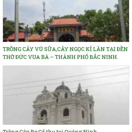
TRỒNG CÂY VÚ SỮA,CÂY NGỌC KÌ LÂN TẠI ĐỀN
THỜ ĐỨC VUA BÀ – THÀNH PHỐ BẮC NINH.
Trồng Cây Bơ Cổ thụ tại Quảng Ninh.