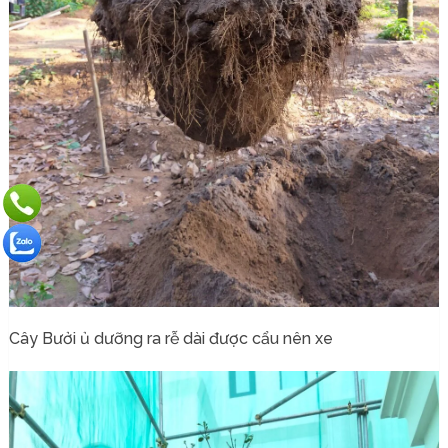
Cây Bưởi ủ dưỡng ra rễ dài được cẩu nên xe