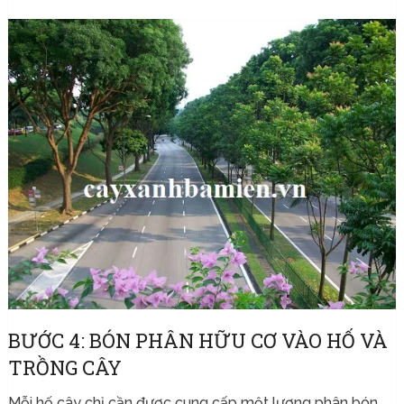
BƯỚC 4: BÓN PHÂN HỮU CƠ VÀO HỐ VÀ
TRỒNG CÂY
Mỗi hố cây chỉ cần được cung cấp một lượng phân bón