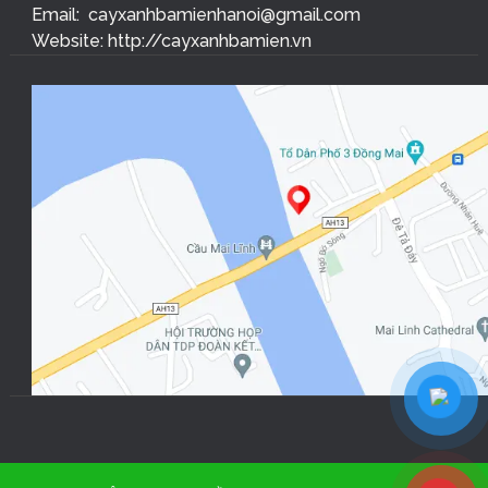
Email: cayxanhbamienhanoi@gmail.com
Website: http://cayxanhbamien.vn