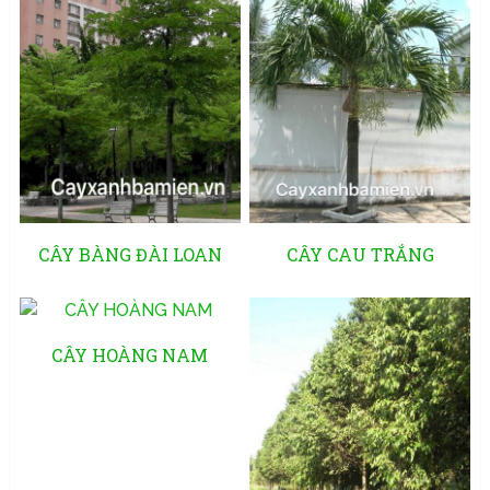
CÂY BÀNG ĐÀI LOAN
CÂY CAU TRẮNG
CÂY HOÀNG NAM