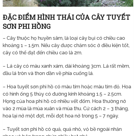
ĐẶC ĐIỂM HÌNH THÁI CỦA CÂY TUYẾT
SƠN PHI HỒNG
– Cây thuộc họ huyền sâm, là loại cây bụi có chiều cao
khoảng 1 – 1.5m. Nếu cây được chăm sóc ở điều kiện tốt,
cây có thể đạt đến chiều cao là 2m.
– Lá cây có màu xanh xám, dài khoảng 3cm. Lá rất mềm,
đầu lá tròn và thon dần về phía cuống lá.
– Hoa tuyết sơn phi hồ có màu tím hoặc màu tím đỏ. Hoa
có hình ống 5 thùy có đường kính khoảng 1.5 – 2.5cm.
Họng của hoa phi hồ có nhiều vết đốm. Hoa thường nở
vào 2 mùa là mùa xuân và mùa thu. Cứ cách 2 – 3 tháng,
hoa lại nở một đợt, mỗi đợt hoa nở trong 5 – 7 ngày.
– Tuyết sơn phi hồ có quả, quả nhỏ, vỏ bề ngoài nhăn