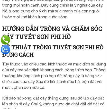
trong mọi hoàn cảnh. Đây cũng chính là ý nghĩa của cây.
Nó tượng trưng cho ý chí mà sức mạnh của con người
trước mọi khó khăn trong cuộc sống.
HƯỚNG DẪN TRỒNG VÀ CHĂM SÓC
CÂY TUYẾT SƠN PHI HỒ
KỸ THUẬT TRỒNG TUYẾT SƠN PHI HỒ
ĐÚNG CÁCH
Tùy thuộc vào chiều cao, kích thước và mục đích sử dụng
của cây mà xác định khoảng cách trồng thích hợp. Thông
thường, khoảng cách phù hợp để trồng cây là bằng 1/2
chiều cao của cây. Sau đó tiến hành đào hố, trộn đất với
một ít phân bón hữu cơ.
Khi đào hố xong, đặt cây thẳng đứng, sau đó lấp đầy đất
lên phần rễ cây. Chú ý, không được đè chặt đất để đất có