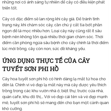
những nơi có ánh sáng tự nhiên để cây có điều kiện phát
triển tốt.
Cây có đặc điểm sẽ lan rộng khi cây già. Để tránh tình
trạng này, khi chăm sóc cây, cần chú ý cắt tỉa bớt phần
ngọn để lá mọc nhiều hơn. Loại cây này cũng rất ít sâu
bệnh nên không tốn quá nhiều thời gian chăm sóc. Thời
điểm cần phòng ngừa sâu bệnh cho cây chính là thời điểm
lúc mới trồng, cây còn non, sức đề kháng yếu.
ỨNG DỤNG THỰC TẾ CỦA CÂY
TUYẾT SƠN PHI HỒ
Cây hoa tuyết sơn phi hồ có hình dáng lạ mắt từ hoa cho
đến lá. Chính vì vẻ đẹp lạ mắt này mà cây được yêu thích
trồng trong các khu vườn nhà ở, biệt thự, trước cửa nhà,
quán cafe, khu đô thị,… Với vẻ đẹp cái tên và vẻ đẹp mạnh
mẽ, tuyết sơn phi hồ sẽ mang đến cho bạn một cảnh quan
khó cưỡng.