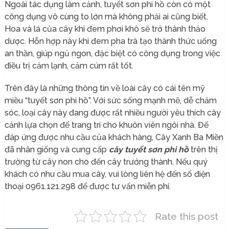
Ngoài tác dụng làm cảnh, tuyết sơn phi hồ còn có một
công dụng vô cùng to lớn mà không phải ai cũng biết.
Hoa và lá của cây khi đem phơi khô sẽ trở thành thảo
dược. Hỗn hợp này khi đem pha trà tạo thành thức uống
an thần, giúp ngủ ngon, đặc biệt có công dụng trong việc
điều trị cảm lạnh, cảm cúm rất tốt.
Trên đây là những thông tin về loài cây có cái tên mỹ
miều “tuyết sơn phi hồ”. Với sức sống mạnh mẽ, dễ chăm
sóc, loại cây này đang được rất nhiều người yêu thích cây
cảnh lựa chọn để trang trí cho khuôn viên ngôi nhà. Để
đáp ứng được nhu cầu của khách hàng, Cây Xanh Ba Miền
đã nhân giống và cung cấp
cây tuyết sơn phi hồ
trên thị
trường từ cây non cho đến cây trưởng thành. Nếu quý
khách có nhu cầu mua cây, vui lòng liên hệ đến số điện
thoại 0961.121.298 để được tư vấn miễn phí.
Rate this post