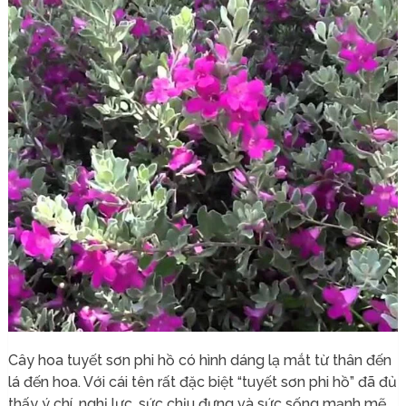
Cây hoa tuyết sơn phi hồ có hình dáng lạ mắt từ thân đến
lá đến hoa. Với cái tên rất đặc biệt “tuyết sơn phi hồ” đã đủ
thấy ý chí, nghị lực, sức chịu đựng và sức sống mạnh mẽ