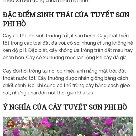
nheo và bên trong chứa nhiều hạt nhỏ.
ĐẶC ĐIỂM SINH THÁI CỦA TUYẾT SƠN
PHI HỒ
Cây có tốc độ sinh trưởng tốt, ít sâu bệnh. Cây phát triển
tốt trong các loại đất đá vôi, có sỏi nhưng chúng không hề
kén độ pH. Đặc biệt, cây không ưa trồng trên đất màu hay
phân bón. Cây có xu hướng mọc lan rộng khi cây đã già.
Cây đòi hỏi trồng tại nơi có nhiều ánh nắng mặt trời, đất
thoát nước tốt. Cây thường được nhân giống bằng cách
chiết cành. Đôi khi cũng có thể trồng cây bằng cách gieo
hạt, nhưng phải đợi một thời gian khá lâu.
Ý NGHĨA CỦA CÂY TUYẾT SƠN PHI HỒ