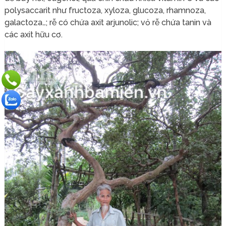
polysaccarit như fructoza, xyloza, glucoza, rhamnoza,
galactoza…; rễ có chứa axit arjunolic; vỏ rễ chứa tanin và
các axit hữu cơ.