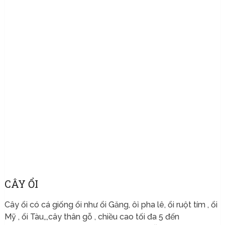
CÂY ỔI
Cây ổi có cá giống ổi như ổi Găng, ôỉ pha lê, ổi ruột tím , ổi
Mỹ , ổi Tàu,,,cây thân gỗ , chiều cao tối đa 5 đến