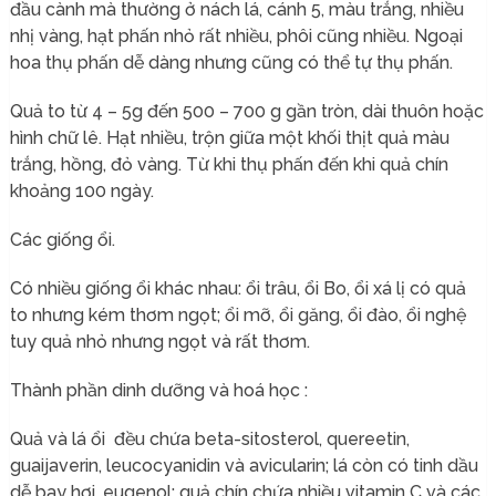
đầu cành mà thường ở nách lá, cánh 5, màu trắng, nhiều
nhị vàng, hạt phấn nhỏ rất nhiều, phôi cũng nhiều. Ngoại
hoa thụ phấn dễ dàng nhưng cũng có thể tự thụ phấn.
Quả to từ 4 – 5g đến 500 – 700 g gần tròn, dài thuôn hoặc
hình chữ lê. Hạt nhiều, trộn giữa một khối thịt quả màu
trắng, hồng, đỏ vàng. Từ khi thụ phấn đến khi quả chín
khoảng 100 ngày.
Các giống ổi.
Có nhiều giống ổi khác nhau: ổi trâu, ổi Bo, ổi xá lị có quả
to nhưng kém thơm ngọt; ổi mỡ, ổi găng, ổi đào, ổi nghệ
tuy quả nhỏ nhưng ngọt và rất thơm.
Thành phần dinh dưỡng và hoá học :
Quả và lá ổi đều chứa beta-sitosterol, quereetin,
guaijaverin, leucocyanidin và avicularin; lá còn có tinh dầu
dễ bay hơi, eugenol; quả chín chứa nhiều vitamin C và các