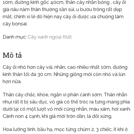
10m, đường kính gốc 40cm, thân cây nhẵn bóng , cây ổi
già nâu năm thân thường sần sùi, u bướu trông rất đẹp
mắt, chính vì lẽ đó hiện nay cây ổi được ưa chuộng làm
cây bonsai.
Danh mục:
Cây xanh ngoại thất
Mô tả
Cây ổi nhỏ hơn cây vải, nhãn, cao nhiều nhất 10m, đường
kính thân tối đa 30 cm. Những giống mới còn nhỏ và lùn
hơn nữa.
Thân cây chắc, khỏe, ngắn vì phân cành sớm. Thân nhẵn
nhụi rất ít bị sâu đục, vỏ già có thể tróc ra từng mảng phía
dưới lại có một lượt vỏ mới cũng nhẵn, màu xám, hơi xanh.
Cành non 4 cạnh, khi già mới tròn dần, lá đối xứng.
Hoa lưỡng tính, bầu hạ, mọc từng chùm 2, 3 chiếc, ít khi ở