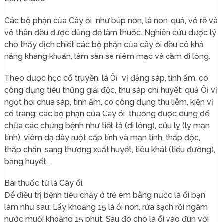
Các bộ phận của Cây ổi như búp non, lá non, quả, vỏ rễ và
vỏ thân đều được dùng để làm thuốc. Nghiên cứu dược lý
cho thấy dịch chiết các bộ phận của cây ổi đều có khả
năng kháng khuẩn, làm săn se niêm mạc và cầm đi lỏng.
Theo dược học cổ truyền, lá Ôỉ vị đắng sáp, tính ấm, có
công dụng tiêu thũng giải độc, thu sáp chỉ huyết; quả Ôỉ vị
ngọt hơi chua sáp, tính ấm, có công dụng thu liễm, kiện vị
cố tràng; các bộ phận của Cây ổi thường được dùng để
chữa các chứng bệnh như tiết tả (đi lỏng), cửu lỵ (lỵ mạn
tính), viêm dạ dày ruột cấp tính và mạn tính, thấp độc,
thấp chẩn, sang thương xuất huyết, tiêu khát (tiểu đường),
băng huyết…
Bài thuốc từ lá Cây ổi.
Để điều trị bệnh tiêu chảy ở trẻ em bằng nước lá ổi bạn
làm như sau: Lấy khoảng 15 lá ổi non, rửa sạch rồi ngâm
nước muối khoảng 15 phút. Sau đó cho lá ổi vào đun với