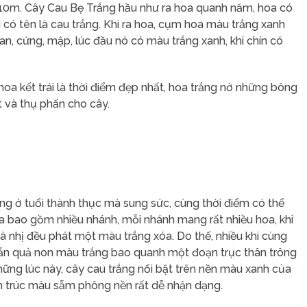
 10m. Cây Cau Bẹ Trắng hầu như ra hoa quanh năm, hoa có
ại có tên là cau trắng. Khi ra hoa, cụm hoa màu trắng xanh
xoan, cứng, mập, lúc đầu nó có màu trắng xanh, khi chín có
hoa kết trái là thời điểm đẹp nhất, hoa trắng nở những bông
t và thụ phấn cho cây.
ắng ở tuổi thành thục mà sung sức, cùng thời điểm có thể
oa bao gồm nhiều nhánh, mỗi nhánh mang rất nhiều hoa, khi
và nhị đều phát một màu trắng xóa. Do thế, nhiều khi cùng
lẫn quả non màu trắng bao quanh một đoạn trục thân trông
hững lúc này, cây cau trắng nổi bật trên nền màu xanh của
n trúc màu sẫm phông nền rất dễ nhận dạng.