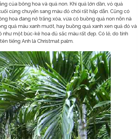
ng của bông hoa và quả non. Khi quả lớn dần, vỏ quả
cuối cùng chuyển sang màu đỏ chói rất hấp dẫn. Cũng có
uồng hoa đang nở trắng xóa, vừa có buồng quả non nõn nà
uồng quả màu xanh mướt, hay buồng quả xanh xen quả đỏ và
ó như một búc-kê hoa đủ sắc màu rất đẹp. Có lẽ, do tính
tên tiếng Anh là Christmat palm.