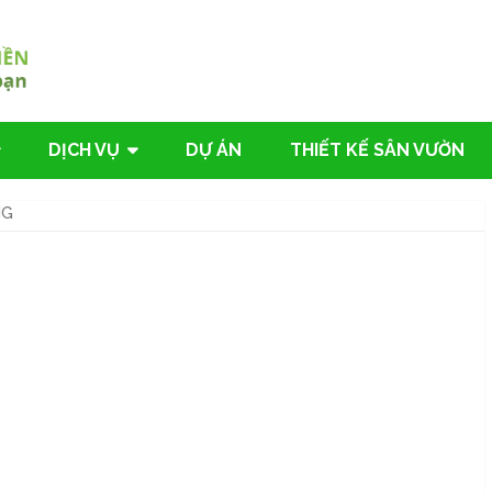
DỊCH VỤ
DỰ ÁN
THIẾT KẾ SÂN VƯỜN
NG