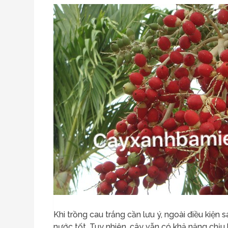
Khi trồng cau trắng cần lưu ý, ngoài điều kiện 
nước tốt. Tuy nhiên, cây vẫn có khả năng chịu 