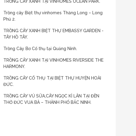
TRỒNG CÂY XANH TẠI VINHOMES OCEAN PARK.
Trồng cây Biệt thự vinhomes Thăng Long – Long
Phú 2.
TRỒNG CÂY XANH BIỆT THỰ EMBASSY GARDEN -
TÂY HỒ TÂY.
Trồng Cây Bơ Cổ thụ tại Quảng Ninh.
TRỒNG CÂY XANH TẠI VINHOMES RIVERSIDE THE
HARMONY.
TRỒNG CÂY CỔ THỤ TẠI BIỆT THỰ HUYỆN HOÀI
ĐỨC.
TRỒNG CÂY VÚ SỮA,CÂY NGỌC KÌ LÂN TẠI ĐỀN
THỜ ĐỨC VUA BÀ – THÀNH PHỐ BẮC NINH.