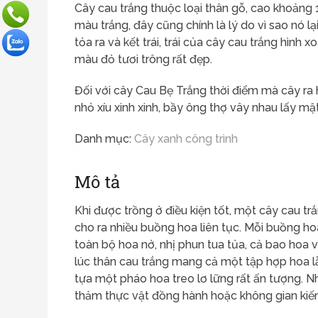
Cây cau trắng thuộc loại thân gỗ, cao khoảng
màu trắng, đây cũng chính là lý do vì sao nó l
tỏa ra và kết trái, trái của cây cau trắng hình 
màu đỏ tươi trông rất đẹp.
Đối với cây Cau Bẹ Trắng thời điểm mà cây ra 
nhỏ xíu xinh xinh, bầy ông thợ vây nhau lấy mậ
Danh mục:
Cây xanh công trình
Mô tả
Khi được trồng ở điều kiện tốt, một cây cau tr
cho ra nhiều buồng hoa liên tục. Mỗi buồng h
toàn bộ hoa nở, nhị phun tua tủa, cả bao hoa 
lúc thân cau trắng mang cả một tập hợp hoa 
tựa một pháo hoa treo lơ lững rất ấn tượng. N
thảm thực vật đồng hành hoặc không gian kiế