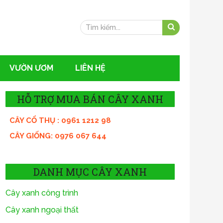
VƯỜN ƯƠM
LIÊN HỆ
HỖ TRỢ MUA BÁN CÂY XANH
CÂY CỔ THỤ : 0961 1212 98
CÂY GIỐNG: 0976 067 644
DANH MỤC CÂY XANH
Cây xanh công trình
Cây xanh ngoại thất