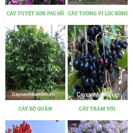
CÂY TUYẾT SƠN PHI HỒ
CÂY TƯỜNG VI LỘC BÌNH
CÂY BỒ QUÂN
CÂY TRÂM VỐI.