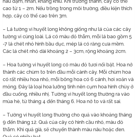
nâu đậm, nhẵn, khẳng khiu. Khi trưởng thành, cây có thể
cao từ 1 – 2m. Nếu trồng trong môi trường, điều kiện thích
hợp, cây có thể cao trên 3m.
– Lá tường vi huyết long không giống như lá của các cây
tường vi cùng loài. Lá có màu đỏ thẫm, mỗi lá bao gồm 5
-7 lá chét nhỏ hình bầu dục, mép lá có răng cưa mềm.
Các lá chét nhỏ dài khoảng 2 – 3cm, rộng khoảng 2cm.
– Hoa tường vi huyết long có màu đỏ tươi nổi bật. Hoa nở
thành các chùm to trên đầu mỗi cành cây. Mỗi chùm hoa
có rất nhiều hoa nhỏ, mỗi bông hoa có 6 cánh, hơi xoăn và
mỏng. Đây là loại hoa lưỡng tính nên cụm hoa hình chùy ở
đầu cuống, nhiều nhị. Tường vi huyết long thường ra vào
mùa hè, từ tháng 4 đến tháng 6. Hoa nở to và rất sai.
– Tường vi huyết long thường cho quả vào khoảng tháng
9 đến tháng 12. Quả của cây có hình cầu nhỏ, màu đỏ
thẫm. Khi quả già, sẽ chuyển thành màu nâu hoặc đen.
Quả có nhiều hạt.