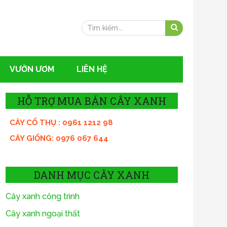
VƯỜN ƯƠM
LIÊN HỆ
HỖ TRỢ MUA BÁN CÂY XANH
CÂY CỔ THỤ : 0961 1212 98
CÂY GIỐNG: 0976 067 644
DANH MỤC CÂY XANH
Cây xanh công trình
Cây xanh ngoại thất