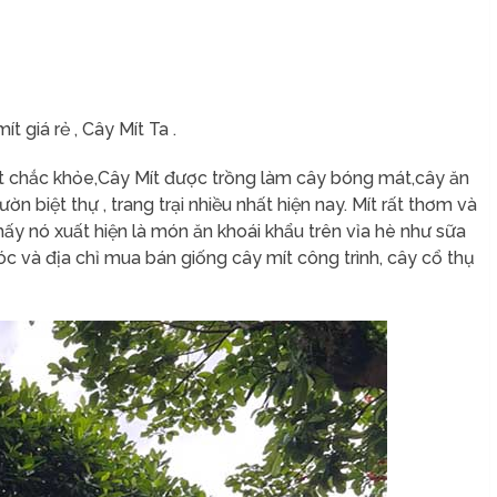
 giá rẻ , Cây Mít Ta .
rất chắc khỏe,Cây Mít được trồng làm cây bóng mát,cây ăn
 biệt thự , trang trại nhiều nhất hiện nay. Mít rất thơm và
ấy nó xuất hiện là món ăn khoái khẩu trên vỉa hè như sữa
óc và địa chỉ mua bán giống cây mít công trình, cây cổ thụ