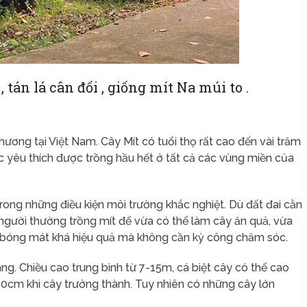
 tán lá cân đối , giống mít Na múi to .
phương tại Việt Nam. Cây Mít có tuổi thọ rất cao đến vài trăm
ợc yêu thích được trồng hầu hết ở tất cả các vùng miền của
trong những điều kiện môi trường khắc nghiệt. Dù đất đai cằn
ều người thường trồng mít để vừa có thể làm cây ăn quả, vừa
e bóng mát khá hiệu quả mà không cần kỳ công chăm sóc.
g. Chiều cao trung bình từ 7-15m, cá biệt cây có thể cao
50cm khi cây trưởng thành. Tuy nhiên có những cây lớn