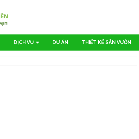
DỊCH VỤ
DỰ ÁN
THIẾT KẾ SÂN VƯỜN