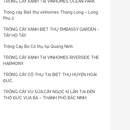
TRỒNG CÂY XANH TẠI VINHOMES OCEAN PARK.
Trồng cây Biệt thự vinhomes Thăng Long – Long
Phú 2.
TRỒNG CÂY XANH BIỆT THỰ EMBASSY GARDEN -
TÂY HỒ TÂY.
Trồng Cây Bơ Cổ thụ tại Quảng Ninh.
TRỒNG CÂY XANH TẠI VINHOMES RIVERSIDE THE
HARMONY.
TRỒNG CÂY CỔ THỤ TẠI BIỆT THỰ HUYỆN HOÀI
ĐỨC.
TRỒNG CÂY VÚ SỮA,CÂY NGỌC KÌ LÂN TẠI ĐỀN
THỜ ĐỨC VUA BÀ – THÀNH PHỐ BẮC NINH.